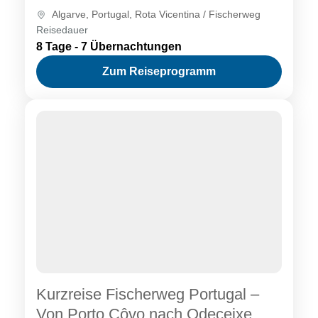
Fischerweg – 8 Tage" erkunden Sie die
Algarve
,
Portugal
,
Rota Vicentina / Fischerweg
eindrucksvollsten Etappen dieses beliebten...
Reisedauer
8 Tage - 7 Übernachtungen
Zum Reiseprogramm
Kurzreise Fischerweg Portugal –
Von Porto Côvo nach Odeceixe