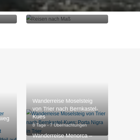
Reisen nach Maß
em Küstenpfad
age
Wanderreise Moselsteig
von Trier nach Bernkastel-
Kues
sweg
8 Tage - 7 Übernachtungen
Wanderreise Menorca –