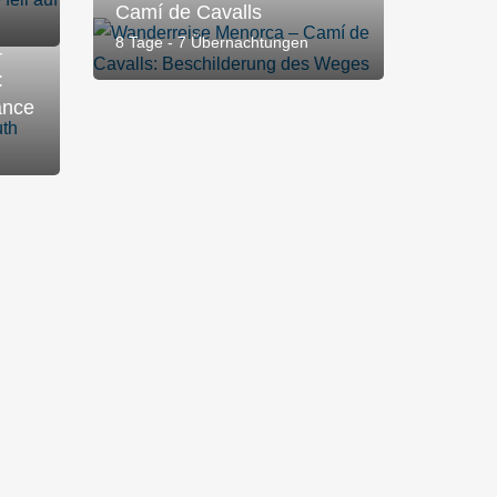
n
Camí de Cavalls
8 Tage - 7 Übernachtungen
–
:
ance
Wanderr
dem Di
8 Tage - 7 Übe