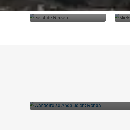
Geführte Reisen
Mie
Wanderreise Andalusie
und die Sierra de Graz
8 Tage - 7 Übernachtungen