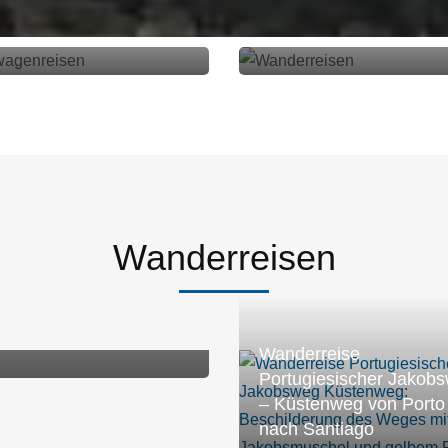
twagenreisen
Wanderreisen
Wanderreisen
n – Ronda
Wandern auf d
alema
Cornwall – 5 T
5 Tage - 4 Übernachtungen
Wanderreise
Portugiesischer Jakob
– Küstenweg von Porto
nach Santiago