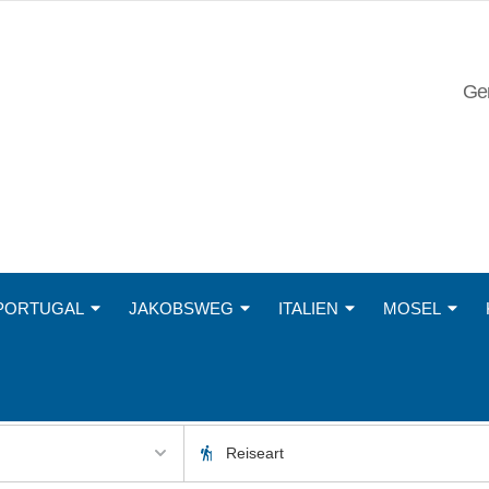
Ger
Wanderreisen –
PORTUGAL
JAKOBSWEG
ITALIEN
MOSEL
Mietwagenreisen 
Geführte Reisen