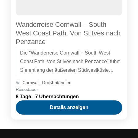
Wanderreise Cornwall – South
West Coast Path: Von St Ives nach
Penzance
Die "Wanderreise Cornwall – South West
Coast Path: Von St Ives nach Penzance" führt
Sie entlang der äußersten Südwestküste
Großbritanniens, einer wilden und von der
Cornwall
,
Großbritannien
Brandung gepeitschten Küstenlinie, die Land’s
Reisedauer
End und eine Vielzahl winziger Buchten
8 Tage - 7 Übernachtungen
umfasst, die von dem Rauschen der Wellen,
Details anzeigen
dem unheimlichen Ruf von Vögeln und dem
Gebell von Robben erfüllt sind.