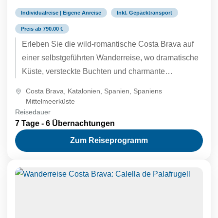
Individualreise | Eigene Anreise
Inkl. Gepäcktransport
Preis ab 790.00 €
Erleben Sie die wild-romantische Costa Brava auf
einer selbstgeführten Wanderreise, wo dramatische
Küste, versteckte Buchten und charmante
Fischerdörfer aufeinandertreffen. Folgen Sie den
Costa Brava
,
Katalonien
,
Spanien
,
Spaniens
Spuren von Dalí,...
Mittelmeerküste
Reisedauer
7 Tage - 6 Übernachtungen
Zum Reiseprogramm