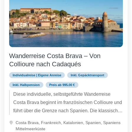
Wanderreise Costa Brava – Von
Collioure nach Cadaqués
Individualreise | Eigene Anreise
Inkl. Gepäcktransport
Inkl. Halbpension
Preis ab 995.00 €
Diese individuelle, selbstgeführte Wanderreise
Costa Brava beginnt im französischen Collioure und
führt über die Grenze nach Spanien. Die klassische
Wanderung entlang der überraschend unberührten
Costa Brava
,
Frankreich
,
Katalonien
,
Spanien
,
Spaniens
Mittelmeerküste bietet alles, was das Wanderherz
Mittelmeerküste