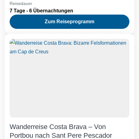
Reisedauer
begehrt: versteckte Buchten, großartige
7 Tage - 6 Übernachtungen
Klippenpfade, charmante kleine Fischerorte.
Zum Reiseprogramm
Wanderreise Costa Brava – Von
Portbou nach Sant Pere Pescador