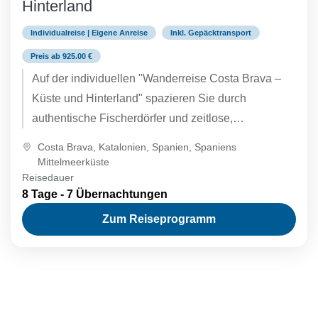
Hinterland
Individualreise | Eigene Anreise
Inkl. Gepäcktransport
Preis ab 925.00 €
Auf der individuellen "Wanderreise Costa Brava –
Küste und Hinterland" spazieren Sie durch
authentische Fischerdörfer und zeitlose,
mittelalterliche Bergdörfer, die mit katalanischem
Costa Brava
,
Katalonien
,
Spanien
,
Spaniens
Charme verzaubern. Entdecken...
Mittelmeerküste
Reisedauer
8 Tage - 7 Übernachtungen
Zum Reiseprogramm