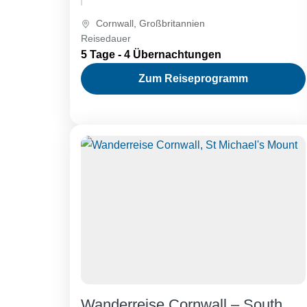
Coast Path entlang der zerklüfteten
Cornwall
,
Großbritannien
Atlantikküste von Westcornwall, vom
Reisedauer
Künstlerstädtchen St. Ives bis zu den
5 Tage - 4 Übernachtungen
markanten Landspitzen von Land’s End.
Zum Reiseprogramm
Wanderreise Cornwall – South