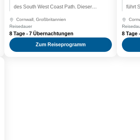
des South West Coast Path. Dieser
führt 
nördliche Abschnitt des beliebten
Südwe
Cornwall
,
Großbritannien
Cornw
Küstenwanderweges verläuft wellenförmig
und v
Reisedauer
Reiseda
zwischen den beliebten Ferienorten
Küsten
8 Tage - 7 Übernachtungen
8 Tage 
Padstow und St Ives und besucht auch das
Vielza
Zum Reiseprogramm
Surferparadies Newquay.
dem R
unhei
Gebell