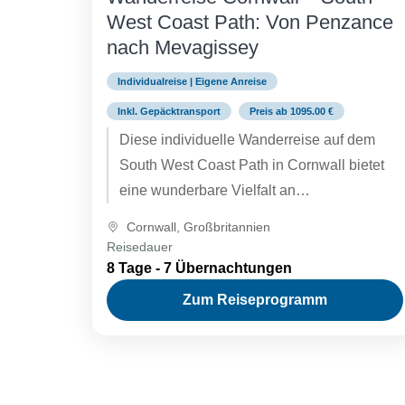
West Coast Path: Von Penzance
nach Mevagissey
Individualreise | Eigene Anreise
Inkl. Gepäcktransport
Preis ab 1095.00 €
Diese individuelle Wanderreise auf dem
South West Coast Path in Cornwall bietet
eine wunderbare Vielfalt an
Küstenlandschaften, von geschützten
Cornwall
,
Großbritannien
Gezeitenarmen über das bewaldete
Reisedauer
Flussmündungsgebiet Fal bis hin zu den
8 Tage - 7 Übernachtungen
imposanten Klippen des Lizard, dem
Zum Reiseprogramm
südlichsten Punkt Englands.