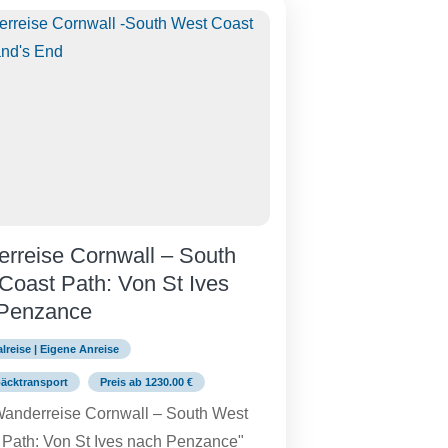
rreise Cornwall – South
Coast Path: Von St Ives
Penzance
alreise | Eigene Anreise
päcktransport
Preis ab 1230.00 €
Wanderreise Cornwall – South West
 Path: Von St Ives nach Penzance"