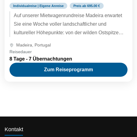
Individualreise | Eigene Anreise
Preis ab 695.00 €
Auf unserer Mietwagenrundreise Madeira erwartet
Sie eine Woche voller landschaftlicher und
kultureller Höhepunkte: von der wilden Ostspitze
Ponta de São Lourenço über die berühmten Levada-
Madeira
,
Portugal
Wanderungen...
Reisedauer
8 Tage - 7 Übernachtungen
Zum Reiseprogramm
Kontakt