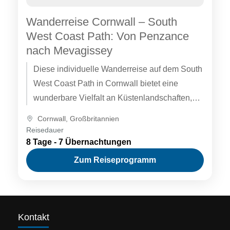
Wanderreise Cornwall – South
West Coast Path: Von Penzance
nach Mevagissey
Diese individuelle Wanderreise auf dem South
West Coast Path in Cornwall bietet eine
wunderbare Vielfalt an Küstenlandschaften,
von geschützten Gezeitenarmen über das
Cornwall
,
Großbritannien
bewaldete Flussmündungsgebiet Fal bis hin
Reisedauer
zu den imposanten Klippen des Lizard, dem
8 Tage - 7 Übernachtungen
südlichsten Punkt Englands.
Zum Reiseprogramm
Kontakt