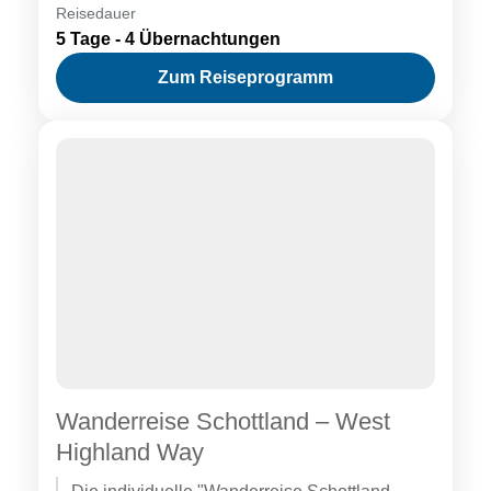
Westcornwall, vom Künstlerstädtchen St. Ives
Reisedauer
bis zu den markanten Landspitzen von Land’s
5 Tage - 4 Übernachtungen
End.
Zum Reiseprogramm
Wanderreise Schottland – West
Highland Way