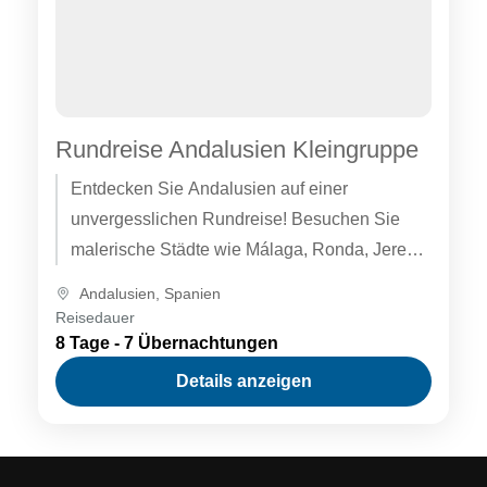
Rundreise Andalusien Kleingruppe
Entdecken Sie Andalusien auf einer
unvergesslichen Rundreise! Besuchen Sie
malerische Städte wie Málaga, Ronda, Jerez
und Sevilla und lassen Sie sich von
Andalusien
,
Spanien
historischen Sehenswürdigkeiten,
Reisedauer
beeindruckender Architektur und der
8 Tage - 7 Übernachtungen
einzigartigen Kultur verzaubern. Genießen Sie
Details anzeigen
den weltberühmten Sherry in Jerez, entdecken
Sie die Alhambra in Granada und bewundern
Sie die historische Mezquita in Córdoba.