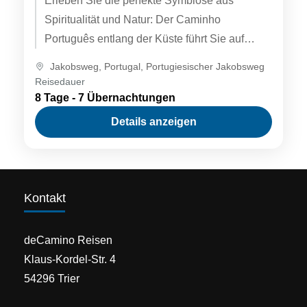
Erleben Sie die perfekte Symbiose aus
Spiritualität und Natur: Der Caminho
Português entlang der Küste führt Sie auf
dieser Reise von der pulsierenden
Jakobsweg
,
Portugal
,
Portugiesischer Jakobsweg
Weltkulturerbestadt Porto...
Reisedauer
8 Tage - 7 Übernachtungen
Details anzeigen
Kontakt
deCamino Reisen
Klaus-Kordel-Str. 4
54296 Trier