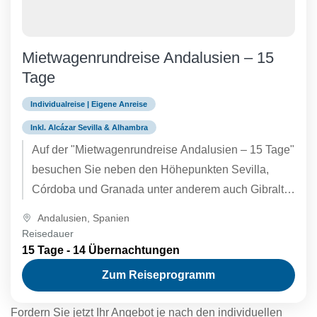
Mietwagenrundreise Andalusien – 15
Tage
Individualreise | Eigene Anreise
Inkl. Alcázar Sevilla & Alhambra
Auf der "Mietwagenrundreise Andalusien – 15 Tage"
besuchen Sie neben den Höhepunkten Sevilla,
Córdoba und Granada unter anderem auch Gibraltar
und die Weltkulturerbestädte Baeza und Úbeda in
Andalusien
,
Spanien
der Provinz Jaén. Die Eintritte in die Alhambra in
Reisedauer
Granada und in den Alcázar von Sevilla sind in
15 Tage - 14 Übernachtungen
unserem Reisepaket inklusive. Fordern Sie jetzt ein
Zum Reiseprogramm
individuelles, tagesaktuelles Angebot zu Ihrem
Wunschtermin an!
Fordern Sie jetzt Ihr Angebot je nach den individuellen