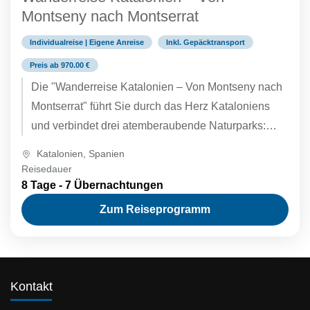
Montseny nach Montserrat
Individualreise | Eigene Anreise
Inkl. Gepäcktransport
Preis ab 970.00 €
Die "Wanderreise Katalonien – Von Montseny nach
Montserrat" führt Sie durch das Herz Kataloniens
und verbindet drei atemberaubende Naturparks:
Montseny, Sant Llorenç del Munt i...
Katalonien
,
Spanien
Reisedauer
8 Tage - 7 Übernachtungen
Zum Reiseprogramm
Kontakt