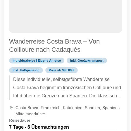
Wanderreise Costa Brava – Von
Collioure nach Cadaqués
Individualreise | Eigene Anreise
Inkl. Gepäcktransport
Inkl. Halbpension
Preis ab 995.00 €
Diese individuelle, selbstgeführte Wanderreise
Costa Brava beginnt im französischen Collioure und
führt über die Grenze nach Spanien. Die klassische
Wanderung entlang der überraschend unberührten
Costa Brava
,
Frankreich
,
Katalonien
,
Spanien
,
Spaniens
Mittelmeerküste bietet alles, was das Wanderherz
Mittelmeerküste
Reisedauer
begehrt: versteckte Buchten, großartige
7 Tage - 6 Übernachtungen
Klippenpfade, charmante kleine Fischerorte.