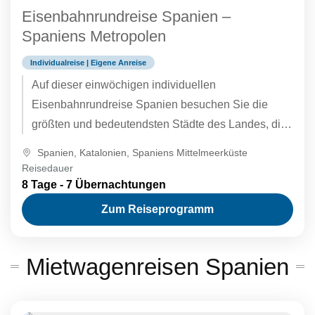
Eisenbahnrundreise Spanien –
Spaniens Metropolen
Individualreise | Eigene Anreise
Auf dieser einwöchigen individuellen
Eisenbahnrundreise Spanien besuchen Sie die
größten und bedeutendsten Städte des Landes, die
Metropolen Madrid, Valencia und Barcelona. Auch
Spanien
,
Katalonien
,
Spaniens Mittelmeerküste
ein Abstecher in die historische Stadt Toledo steht
Reisedauer
auf dem Programm. Zusatzübernachtungen an den
8 Tage - 7 Übernachtungen
einzelnen Stationen der Rundreise sind möglich.
Zum Reiseprogramm
Die Durchführung der Reise in umgekehrter
Reihenfolge (Beginn in Barcelona, Ende in Madrid)
Mietwagenreisen Spanien
ist auf Wunsch ebenfalls möglich.