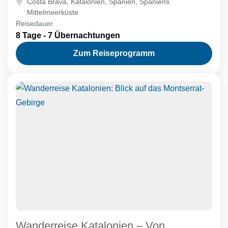
Costa Brava
,
Katalonien
,
Spanien
,
Spaniens
Charme verzaubern. Entdecken...
Mittelmeerküste
Reisedauer
8 Tage - 7 Übernachtungen
Zum Reiseprogramm
Wanderreise Katalonien – Von