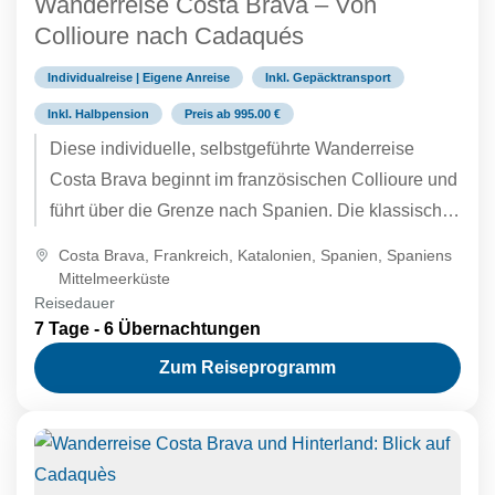
Wanderreise Costa Brava – Von
Collioure nach Cadaqués
Individualreise | Eigene Anreise
Inkl. Gepäcktransport
Inkl. Halbpension
Preis ab 995.00 €
Diese individuelle, selbstgeführte Wanderreise
Costa Brava beginnt im französischen Collioure und
führt über die Grenze nach Spanien. Die klassische
Wanderung entlang der überraschend unberührten
Costa Brava
,
Frankreich
,
Katalonien
,
Spanien
,
Spaniens
Mittelmeerküste bietet alles, was das Wanderherz
Mittelmeerküste
Reisedauer
begehrt: versteckte Buchten, großartige
7 Tage - 6 Übernachtungen
Klippenpfade, charmante kleine Fischerorte.
Zum Reiseprogramm