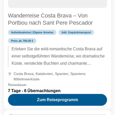
Wanderreise Costa Brava – Von
Portbou nach Sant Pere Pescador
Individualreise | Eigene Anreise
Inkl. Gepäcktransport
Preis ab 790.00 €
Erleben Sie die wild-romantische Costa Brava auf
einer selbstgeführten Wanderreise, wo dramatische
Küste, versteckte Buchten und charmante
Fischerdörfer aufeinandertreffen. Folgen Sie den
Costa Brava
,
Katalonien
,
Spanien
,
Spaniens
Spuren von Dalí,...
Mittelmeerküste
Reisedauer
7 Tage - 6 Übernachtungen
Zum Reiseprogramm