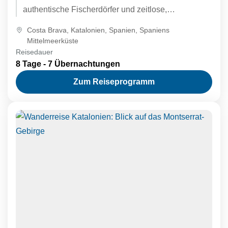
authentische Fischerdörfer und zeitlose,
mittelalterliche Bergdörfer, die mit katalanischem
Costa Brava
,
Katalonien
,
Spanien
,
Spaniens
Charme verzaubern. Entdecken...
Mittelmeerküste
Reisedauer
8 Tage - 7 Übernachtungen
Zum Reiseprogramm