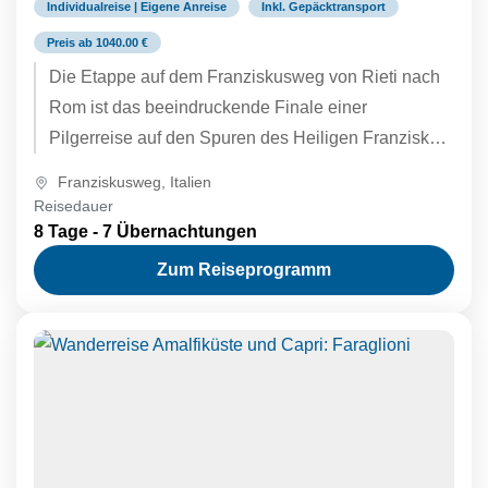
Individualreise | Eigene Anreise
Inkl. Gepäcktransport
Preis ab 1040.00 €
Die Etappe auf dem Franziskusweg von Rieti nach
Rom ist das beeindruckende Finale einer
Pilgerreise auf den Spuren des Heiligen Franziskus.
Diese Schlussetappe verbindet die Spiritualität des
Franziskusweg
,
Italien
„Heiligen Tals“ mit der historischen Wucht der
Reisedauer
Ewigen Stadt. Der Weg führt durch die sanften
8 Tage - 7 Übernachtungen
Hügel des Latiums, vorbei an Olivenhainen und
Zum Reiseprogramm
mittelalterlichen Dörfern wie Poggio Bustone oder
Monterotondo. Der emotionale Höhepunkt ist der
Einzug in Rom und auf dem Petersplatz.