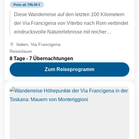
Preis ab 795.00 €
Diese Wanderreise auf den letzten 100 Kilometern
der Via Francigena von Viterbo nach Rom verbindet
eindrucksvolle Naturerlebnisse mit reicher
Geschichte und spiritueller Tradition. Der Weg führt
Italien
,
Via Francigena
durch vulkanisch geprägte Landschaften,
Reisedauer
etruskische Hohlwege, idyllische Dörfer und ruhige
8 Tage - 7 Übernachtungen
Feldwege bis in das Herz der Ewigen Stadt.
Zum Reiseprogramm