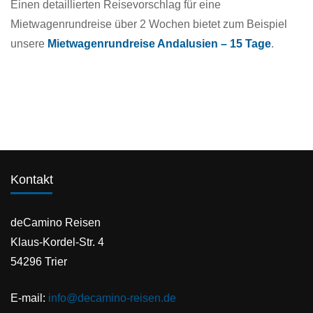
Einen detaillierten Reisevorschlag für eine
Mietwagenrundreise über 2 Wochen bietet zum Beispiel
unsere
Mietwagenrundreise Andalusien – 15 Tage
.
Kontakt
deCamino Reisen
Klaus-Kordel-Str. 4
54296 Trier
E-mail:
info@decamino-reisen.de