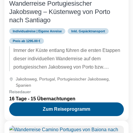
Wanderreise Portugiesischer
Jakobsweg – Küstenweg von Porto
nach Santiago
Individualreise | Eigene Anreise
Inkl. Gepäcktransport
Preis ab 1295.00 €
Immer der Küste entlang führen die ersten Etappen
dieser individuellen Wanderreise auf dem
portugiesischen Jakobsweg von Porto bzw.
Matosinhos bis in das spanische Redondela.
Jakobsweg
,
Portugal
,
Portugiesischer Jakobsweg
,
Unterwegs...
Spanien
Reisedauer
16 Tage - 15 Übernachtungen
Zum Reiseprogramm